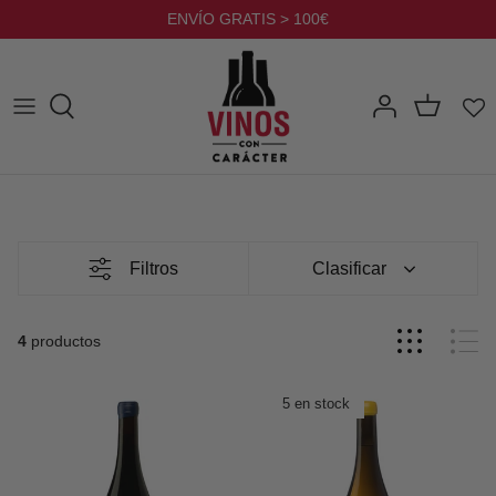
Ir
ENVÍO GRATIS > 100€
al
contenido
Filtros
Clasificar
4
productos
5 en stock