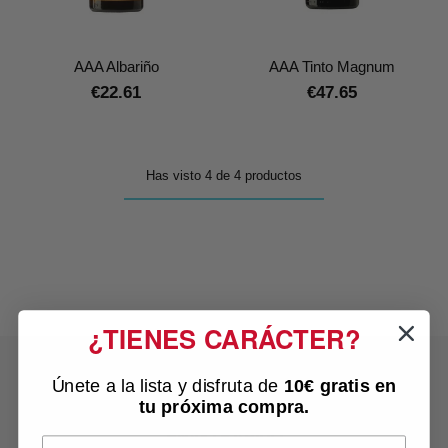
AAA Albariño
AAA Tinto Magnum
€22.61
€47.65
Has visto 4 de 4 productos
¿TIENES CARÁCTER?
Únete a la lista y disfruta de
10€ gratis
en
tu próxima compra.
ENVÍO RÁPIDO