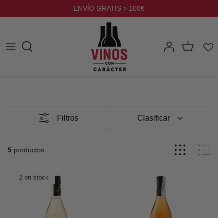
Ir
ENVÍO GRATIS > 100€
al
contenido
Filtros
Clasificar
5
productos
2 en stock