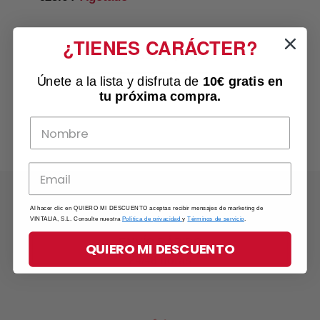
¿TIENES CARÁCTER?
Has visto 5 de 5 productos
Únete a la lista y disfruta de
10€ gratis
en
tu próxima compra.
Al hacer clic en QUIERO MI DESCUENTO aceptas recibir mensajes de marketing de
VINTALIA, S.L. Consulte nuestra
Política de privacidad
y
Términos de servicio
.
ENVÍO RÁPIDO
QUIERO MI DESCUENTO
24/48 horas