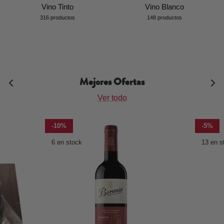
Vino Tinto
Vino Blanco
316 productos
148 productos
Mejores Ofertas
Ver todo
-10%
-5%
6 en stock
13 en s