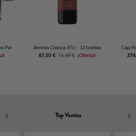
no Pai
Beronia Crianza 37cl. - 12 botellas
Caja Ro
ta!
67,03 €
74,49 €
¡Oferta!
274
Top Ventas