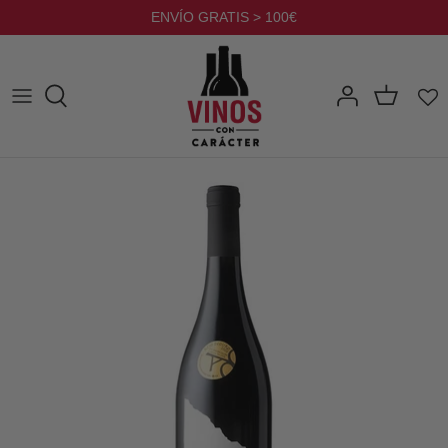
Ir
ENVÍO GRATIS > 100€
al
contenido