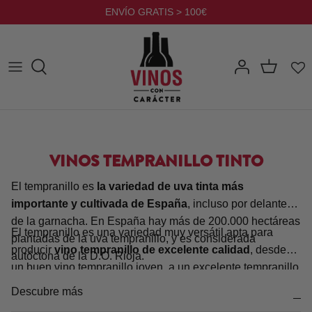
Ir
ENVÍO GRATIS > 100€
al
contenido
VINOS TEMPRANILLO TINTO
El tempranillo es
la variedad de uva tinta más
importante y cultivada de España
, incluso por delante
de la garnacha. En España hay más de 200.000 hectáreas
El tempranillo es una variedad muy versátil apta para
plantadas de la uva tempranillo, y es considerada
producir
vino tempranillo de excelente calidad
, desde
autóctona de la D.O. Rioja.
un buen vino tempranillo joven, a un excelente tempranillo
crianza o reserva. La uva tempranillo está considerada
Descubre más
como
la uva de los mil vinos
porque dependiendo de