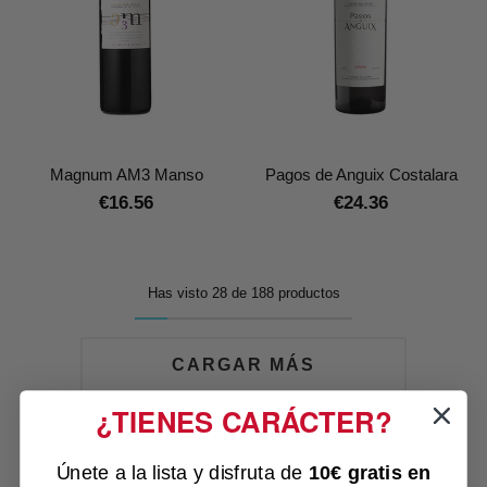
Magnum AM3 Manso
Pagos de Anguix Costalara
€16.56
€24.36
Has visto 28 de 188 productos
CARGAR MÁS
¿TIENES CARÁCTER?
Únete a la lista y disfruta de
10€ gratis
en