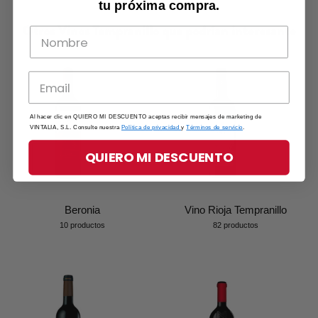
tu próxima compra.
Otros Vinos Tempranillo que podrían interesante
Al hacer clic en QUIERO MI DESCUENTO aceptas recibir mensajes de marketing de
VINTALIA, S.L. Consulte nuestra
Política de privacidad
y
Términos de servicio
.
QUIERO MI DESCUENTO
Beronia
Vino Rioja Tempranillo
10 productos
82 productos