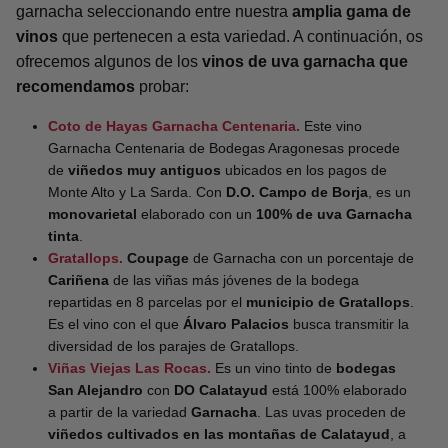
garnacha seleccionando entre nuestra
amplia gama de
vinos
que pertenecen a esta variedad. A continuación, os
ofrecemos algunos de los
vinos de uva garnacha que
recomendamos
probar:
Coto de Hayas Garnacha Centenaria.
Este vino
Garnacha Centenaria de Bodegas Aragonesas procede
de
viñedos muy antiguos
ubicados en los pagos de
Monte Alto y La Sarda. Con
D.O. Campo de Borja
, es un
monovarietal
elaborado con un
100% de uva Garnacha
tinta
.
Gratallops.
Coupage
de Garnacha con un porcentaje de
Cariñena
de las viñas más jóvenes de la bodega
repartidas en 8 parcelas por el
municipio de Gratallops
.
Es el vino con el que
Álvaro Palacios
busca transmitir la
diversidad de los parajes de Gratallops.
Viñas Viejas Las Rocas.
Es un vino tinto de
bodegas
San Alejandro
con
DO Calatayud
está 100% elaborado
a partir de la variedad
Garnacha
. Las uvas proceden de
viñedos cultivados en las montañas de Calatayud
, a