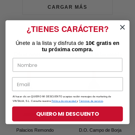
CARGAR MÁS
¿TIENES CARÁCTER?
Únete a la lista y disfruta de
10€ gratis
en
tu próxima compra.
Otros vinos garnacha que podrían interesante
Al hacer clic en QUIERO MI DESCUENTO aceptas recibir mensajes de marketing de
VINTALIA, S.L. Consulte nuestra
Política de privacidad
y
Términos de servicio
.
QUIERO MI DESCUENTO
Palacios Remondo
D.O. Campo de Borja