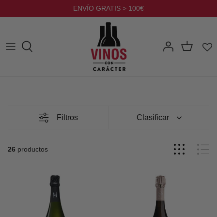
Ir
ENVÍO GRATIS > 100€
al
contenido
Filtros
Clasificar
26
productos