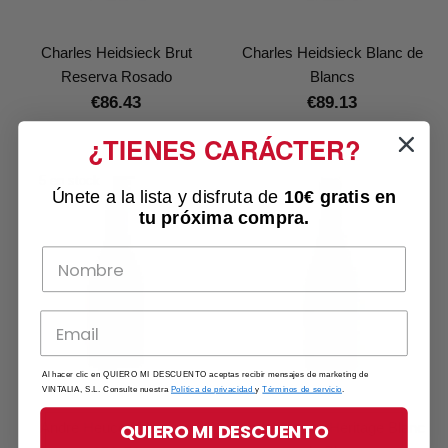
Charles Heidsieck Brut
Charles Heidsieck Blanc de
Reserva Rosado
Blancs
€86.43
€89.13
¿TIENES CARÁCTER?
5 en stock
Únete a la lista y disfruta de
10€ gratis
en
tu próxima compra.
Al hacer clic en QUIERO MI DESCUENTO aceptas recibir mensajes de marketing de
VINTALIA, S.L. Consulte nuestra
Política de privacidad
y
Términos de servicio
.
QUIERO MI DESCUENTO
André Heucq Millésime
André Heucq Héritage Blanc