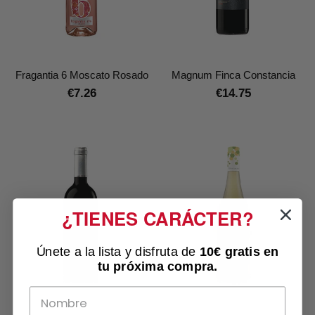
Fragantia 6 Moscato Rosado
Magnum Finca Constancia
€7.26
€14.75
¿TIENES CARÁCTER?
Únete a la lista y disfruta de
10€ gratis
en
tu próxima compra.