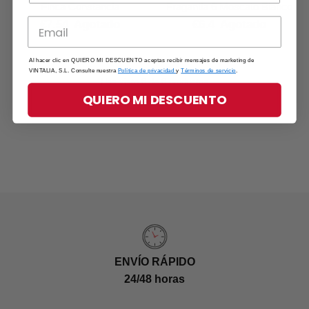
Finca Constancia
Fragantia 6 Moscato Blanco
€7.54
Agotado
€6.4
Agotado
Al hacer clic en QUIERO MI DESCUENTO aceptas recibir mensajes de marketing de
VINTALIA, S.L. Consulte nuestra
Política de privacidad
y
Términos de servicio
.
Has visto 8 de 8 productos
QUIERO MI DESCUENTO
ENVÍO RÁPIDO
24/48 horas