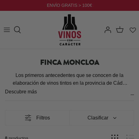
Ir
ENVÍO GRATIS > 100€
al
contenido
FINCA MONCLOA
Los primeros antecedentes que se conocen de la
elaboración de vinos tintos en la provincia de Cádiz
datan del siglo XIV, y continúan hasta el siglo XVII.
Descubre más
Durante este periodo hubo una fuerte corriente
exportadora de vinos de las viñas de la provincia de
Cádiz, principalmente al reino unido.
Filtros
Clasificar
8
productos