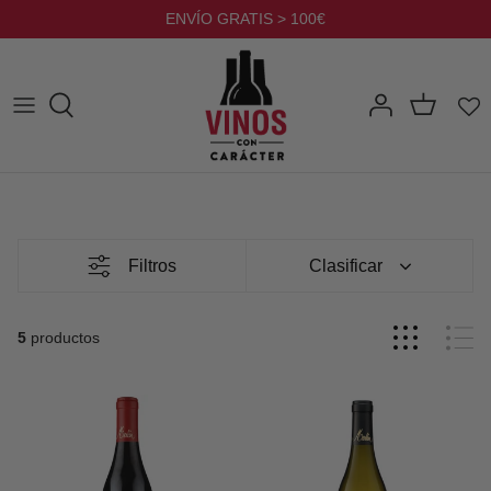
Ir
ENVÍO GRATIS > 100€
al
contenido
Filtros
Clasificar
5
productos