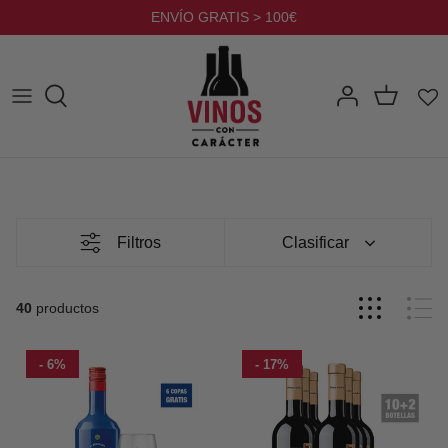
Ir
ENVÍO GRATIS > 100€
al
contenido
Filtros
Clasificar
40
productos
- 6%
- 17%