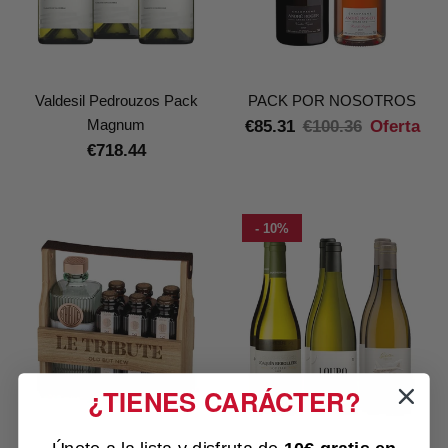
Valdesil Pedrouzos Pack
PACK POR NOSOTROS
Magnum
€85.31
€100.36
Oferta
€718.44
- 10%
¿TIENES CARÁCTER?
Únete a la lista y disfruta de
10€ gratis
en