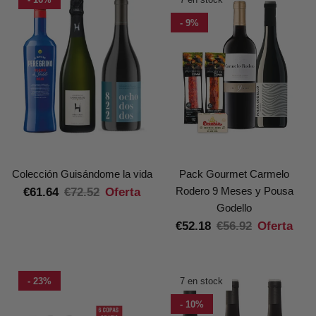
- 9%
Colección Guisándome la vida
Pack Gourmet Carmelo
Rodero 9 Meses y Pousa
€61.64
€72.52
Oferta
Godello
€52.18
€56.92
Oferta
- 23%
7 en stock
- 10%