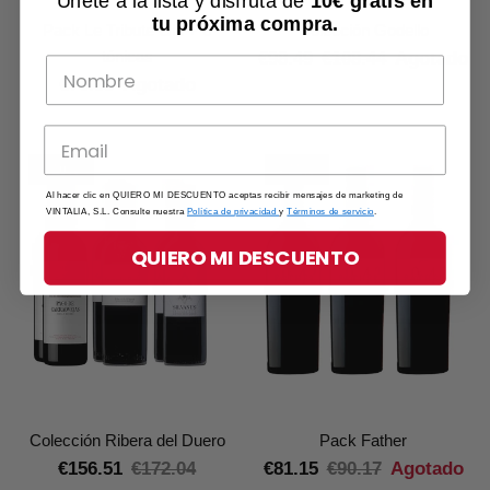
tu próxima compra.
Pack Le Tribute Gin + 6
Colección Godello
tónicas
€98.49
€108.44
Agotado
€70.98
Agotado
- 10%
- 11%
Al hacer clic en QUIERO MI DESCUENTO aceptas recibir mensajes de marketing de
VINTALIA, S.L. Consulte nuestra
Política de privacidad
y
Términos de servicio
.
QUIERO MI DESCUENTO
Colección Ribera del Duero
Pack Father
€156.51
€172.04
€81.15
€90.17
Agotado