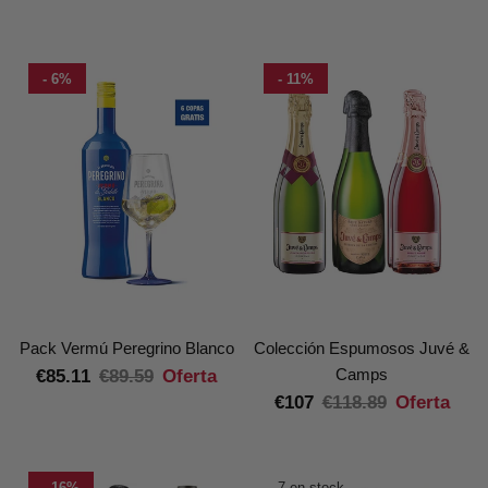
- 6%
- 11%
Pack Vermú Peregrino Blanco
Colección Espumosos Juvé &
Camps
€85.11
€89.59
Oferta
€107
€118.89
Oferta
- 16%
7 en stock