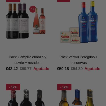
Pack Campillo crianza y
Pack Vermú Peregrino +
cuvée + rosados
conservas
€42.42
€60.77
Agotado
€50.18
€54.39
Agotado
- 12%
- 12%