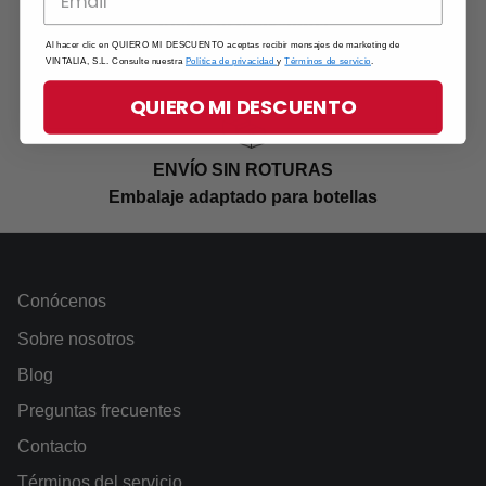
Añade tu dedicatoria
Al hacer clic en QUIERO MI DESCUENTO aceptas recibir mensajes de marketing de
VINTALIA, S.L. Consulte nuestra
Política de privacidad
y
Términos de servicio
.
QUIERO MI DESCUENTO
ENVÍO SIN ROTURAS
Embalaje adaptado para botellas
Conócenos
Sobre nosotros
Blog
Preguntas frecuentes
Contacto
Términos del servicio