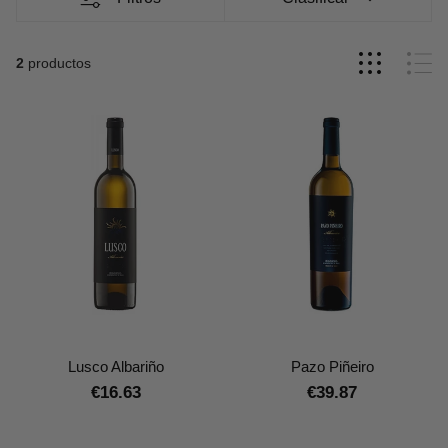
donde abundan los minifundios. Además, cuenta
con un hermoso pazo del siglo XVI compuesto por
una casa grande, capilla, caballerizas y casa
2
productos
pequeña de apoyo.
Lusco Albariño
Pazo Piñeiro
€16.63
€39.87