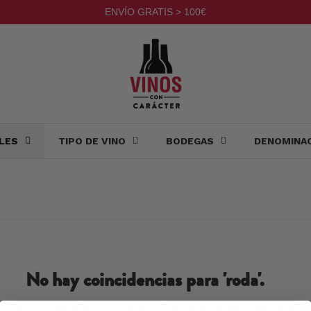
ENVÍO GRATIS > 100€
LES
TIPO DE VINO
BODEGAS
DENOMINA
No hay coincidencias para '
roda
'.
filtros, la ortografía o prueba términos de búsqueda menos espe