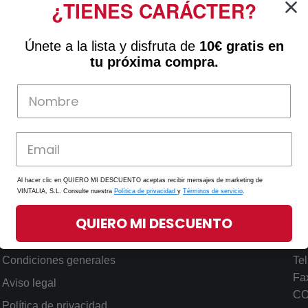
¿TIENES CARÁCTER?
Únete a la lista y disfruta de
10€ gratis
en
tu próxima compra.
OPCIÓN REGALO
Añade tu dedicatoria
Al hacer clic en QUIERO MI DESCUENTO aceptas recibir mensajes de marketing de
VINTALIA, S.L. Consulte nuestra
Política de privacidad
y
Términos de servicio
.
QUIERO MI DESCUENTO
Más información
Ate
Condiciones generales
Tel
Fa
Aviso legal
C
Política de privacidad