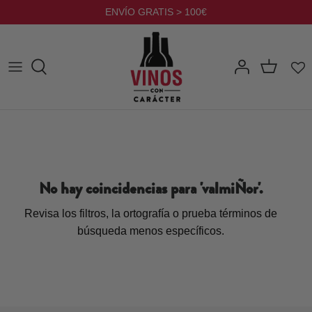
Ir
ENVÍO GRATIS > 100€
al
contenido
No hay coincidencias para '
valmiÑor
'.
Revisa los filtros, la ortografía o prueba términos de
búsqueda menos específicos.