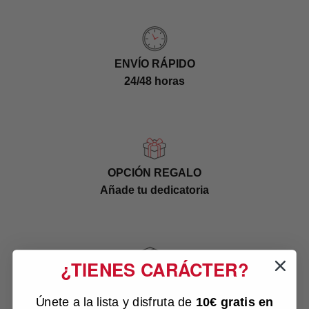
ENVÍO RÁPIDO
24/48 horas
OPCIÓN REGALO
Añade tu dedicatoria
¿TIENES CARÁCTER?
ENVÍO SIN ROTURAS
Embalaje adaptado para botellas
Únete a la lista y disfruta de
10€ gratis
en