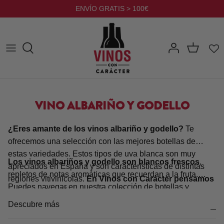
Ir
ENVÍO GRATIS > 100€
al
contenido
VINO ALBARIÑO Y GODELLO
¿Eres amante de los vinos albariño y godello?
Te
ofrecemos una selección con las mejores botellas de
estas variedades. Estos tipos de uva blanca son muy
Los vinos albariños y godello son blancos frescos
,
apreciados en España y son características de distintas
repletos de notas aromáticas que recuerdan a la fruta.
regiones vitivinícolas.
En Vinos con Carácter pensamos
Puedes navegar en nuestra colección de botellas y
en una colección que reúne diferentes bodegas,
encontrar distintos proyectos vitivinícolas, cada uno con
enólogos y presentaciones
. Para facilitar tu elección
Descubre más
una apuesta diferente. La personalidad de cada vino es
encontrarás en cada botella la información detallada sobre