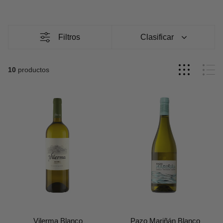
particular debido a su zona, proceso de elaboración y
sus notas de cata, origen y vinificación.
¡Descubre tu vino
añada.
En nuestra tienda priorizamos la diversidad, por
albariño y godello!
tanto, contamos con un amplio catálogo.
En Vinos con
Filtros
Clasificar
Carácter hallarás:
Denominaciones de origen de renombre:
la mayoría de
10
productos
nuestros vinos de albariño y godello provienen de
la D.O.
Rías Baixas
, donde la uva se desarrollan de forma óptima
y alcanza su máxima expresión. También disponemos de
vinos de otras regiones como
la D.O. Ribeiro
, famosa por
sus vinos estructurados y aromáticos.
Distintos tipos de elaboración:
en Vinos con Carácter
puedes elegir entre vinos albariño y godello diferentes.
Desde jóvenes y frutales hasta opciones más complejas y
estructuradas.
Puedes seleccionarlos dependiendo su
tipo de vinificación.
Vilerma Blanco
Pazo Mariñán Blanco