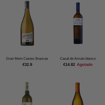
presentación especial, ya sea para festejos o reuniones,
contamos con vinos albariño y godello en formato
mágnum,
ideales para quienes adoran los vinos con
gran potencial de guarda.
Gran Meín Castes Brancas
Casal de Armán blanco
€32.9
€14.82
Agotado