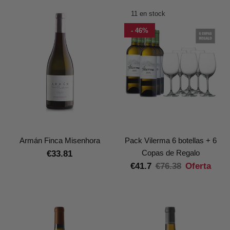
11 en stock
- 46%
Armán Finca Misenhora
Pack Vilerma 6 botellas + 6
Copas de Regalo
€33.81
€41.7
€76.38
Oferta