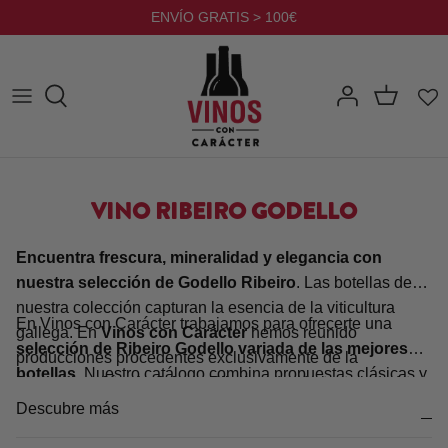
Ir
ENVÍO GRATIS > 100€
al
contenido
VINO RIBEIRO GODELLO
Encuentra frescura, mineralidad y elegancia con
nuestra selección de Godello Ribeiro
. Las botellas de
nuestra colección capturan la esencia de la viticultura
En Vinos con Carácter trabajamos para ofrecerte una
gallega. En
Vinos con Carácter
hemos reunido
selección de Ribeiro Godello variada de las mejores
producciones procedentes exclusivamente de la
botellas.
Nuestro catálogo combina propuestas clásicas y
Denominación de Origen Ribeiro
, donde la variedad
distintivas que reflejan la riqueza del terroir y el saber
Godello encuentra un entorno idóneo para alcanzar su
Descubre más
hacer de las bodegas gallegas. En nuestra tienda online
madurez justa. Tanto si eres amante de los blancos