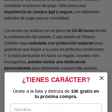
completar el proceso de pago. Ofrecemos una
experiencia de compra ágil y segura
, con diferentes
métodos de pago para tu comodidad.
Los envíos se realizan en un plazo de
24-48 horas
desde
la confirmación del pedido. Cada botella de Ribeiro
Godello viaja
embalada con protección especial
para
garantizar que llegue a tu casa en perfectas condiciones.
Y si estás pensando en hacer un regalo, nosotros nos
encargamos,
puedes incluir una dedicatoria
personalizada
para sorprender a quien más quieras.
¿TIENES CARÁCTER?
Únete a la lista y disfruta de
10€ gratis
en
tu próxima compra.