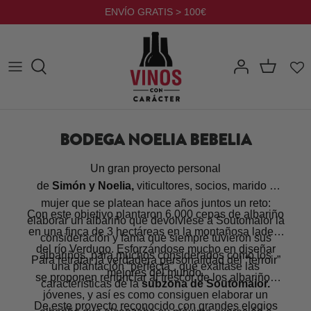
Ir
ENVÍO GRATIS > 100€
al
contenido
BODEGA NOELIA BEBELIA
Un gran proyecto personal
de
Simón y Noelia,
viticultores, socios, marido y
mujer que se platean hace años juntos un reto:
Con este objetivo plantaron 6.000 cepas de albariño
elaborar un albariño que devolviese a Soutomaior la
en una finca de 3 hectáreas en la montañosa ladera
consideración y fama que siempre tuvieron sus
del río Verdugo. Esforzándose mucho en diseñar
albariños, para muchos considerados como los
Para retratar la verdadera personalidad del “terroir”
una plantación “perfecta”, que exaltase las
mejores del mundo.
se proponen renunciar al frescor de los albariños
características de la
subzona de Soutomaior.
jóvenes, y así es como consiguen elaborar un
De este proyecto reconocido con grandes elogios