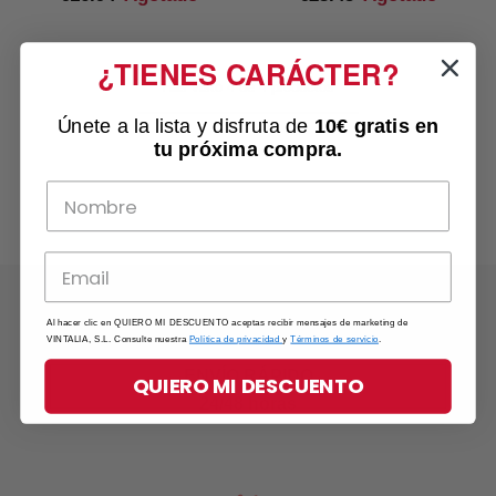
¿TIENES CARÁCTER?
Has visto 4 de 4 productos
Únete a la lista y disfruta de
10€ gratis
en
tu próxima compra.
Al hacer clic en QUIERO MI DESCUENTO aceptas recibir mensajes de marketing de
VINTALIA, S.L. Consulte nuestra
Política de privacidad
y
Términos de servicio
.
ENVÍO RÁPIDO
QUIERO MI DESCUENTO
24/48 horas