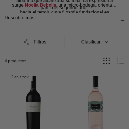
albariño que alcanzaba su máxima expresión a
surge
Noelia Bebelia,
una micro-bodega, orientada
partir del segundo año.
hacia el terroir, cuya filosofía fundacional es
Descubre más
crear
vinos extraordinarios que trasciendan el
sentido del tiempo y lugar.
Filtros
Clasificar
4
productos
2 en stock