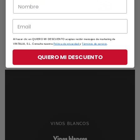
Marieta Ribeiro
Valdesil Montenovo
8,40 €
13,12 €
Agotado
Al hacer clic en QUIERO MI DESCUENTO aceptas recibir mensajes de marketing de
VINTALIA, S.L. Consulte nuestra
Política de privacidad
y
Términos de servicio
.
QUIERO MI DESCUENTO
VINOS BLANCOS
Vinos blancos