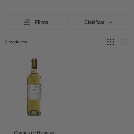
menos 18 meses, el vino interactúa con la madera,
un prolongado período de envejecimiento, tanto en
absorbiendo aromas y sabores únicos que añaden una
barricas de roble como en botella. Este proceso resulta en
dimensión adicional a su perfil sensorial. La
maduración
vinos complejos y llenos de matices.
Filtros
Clasificar
en botella
es otra etapa crucial en la evolución de estos
vinos. Aquí, los sabores se integran y los componentes se
suavizan, creando una armonía que es esencial para su
1
productos
disfrute pleno. Esta evolución culmina en vinos con capas
de sabor que evolucionan desde frutas frescas hasta
matices más profundos y refinados, ofreciendo una
experiencia única.
Carmes de Rieussec