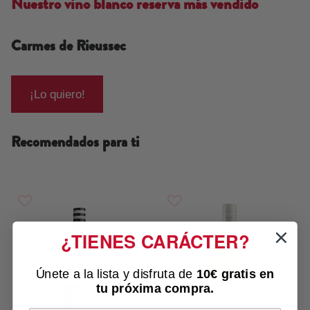
Nuestro vino blanco reserva más vendido
Carmes de Rieussec
¡Lo quiero!
Recomendados para ti
¿TIENES CARÁCTER?
Únete a la lista y disfruta de
10€ gratis
en
tu próxima compra.