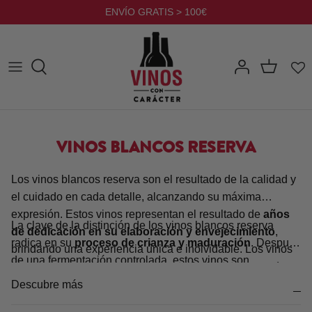
Ir
ENVÍO GRATIS > 100€
al
contenido
VINOS BLANCOS RESERVA
Los vinos blancos reserva son el resultado de la calidad y
el cuidado en cada detalle, alcanzando su máxima
expresión. Estos vinos representan el resultado de
años
La clave de la distinción de los vinos blancos reserva
de dedicación en su elaboración y envejecimiento
,
radica en su
proceso de crianza y maduración
. Después
brindando una experiencia única e inolvidable. Los vinos
de una fermentación controlada, estos vinos son
blancos reserva destacan por su meticuloso proceso de
trasladados a barricas de roble, donde comienza su
creación. Las uvas seleccionadas cuidadosamente son
Descubre más
transformación. Durante este período, que suele ser de al
cosechadas en el momento óptimo
y luego sometidas a