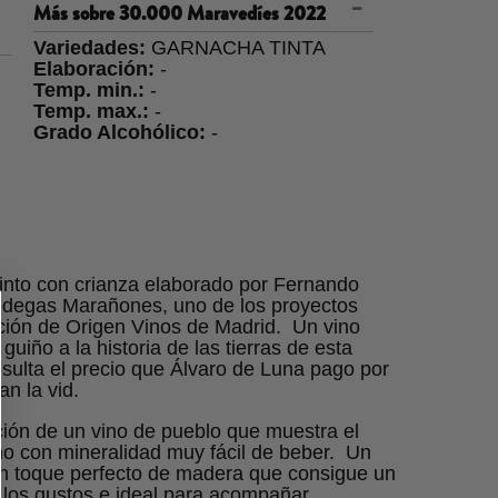
Más sobre
30.000 Maravedíes 2022
Variedades:
GARNACHA TINTA
Elaboración:
-
Temp. min.:
-
Temp. max.:
-
Grado Alcohólico:
-
 tinto con crianza elaborado por Fernando
odegas Marañones, uno de los proyectos
ción de Origen Vinos de Madrid. Un vino
iño a la historia de las tierras de esta
sulta el precio que Álvaro de Luna pago por
n la vid.
ución de un vino de pueblo que muestra el
ino con mineralidad muy fácil de beber. Un
 toque perfecto de madera que consigue un
s los gustos e ideal para acompañar