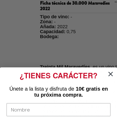
Ficha técnica de
30.000 Maravedíes
2022
Tipo de vino:
-
Zona:
-
Añada:
2022
Capacidad:
0,75
Bodega:
Treinta Mil Maravedíes
, es un vino
García, enólogo y responsable de B
¿TIENES CARÁCTER?
más recientes de la joven Denomina
especial que hace con su nombre un gu
bodega, ya que 30 mil maravedíes re
Únete a la lista y disfruta de
10€ gratis
en
el Señorío donde los monjes cultivaba
tu próxima compra.
Este vino tinto de Madrid es la evol
carácter del terruño resultando un v
coupage de Garnacha y Syrah con un
vino crianza versátil, apto para todo