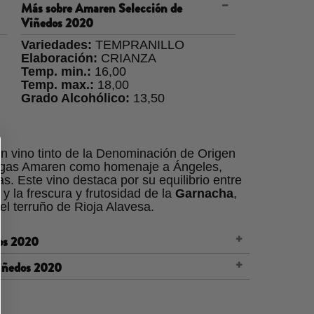
Más sobre
Amaren Selección de
Viñedos 2020
Variedades:
TEMPRANILLO
Elaboración:
CRIANZA
Temp. min.:
16,00
Temp. max.:
18,00
Grado Alcohólico:
13,50
n vino tinto de la Denominación de Origen
degas Amaren como homenaje a Ángeles,
. Este vino destaca por su equilibrio entre
y la frescura y frutosidad de la
Garnacha
,
el terruño de Rioja Alavesa.
os 2020
o, 10% Garnacha.
Viñedos 2020
atices violáceos, reflejando su juventud y
le mesa de selección (racimos y
a uva.