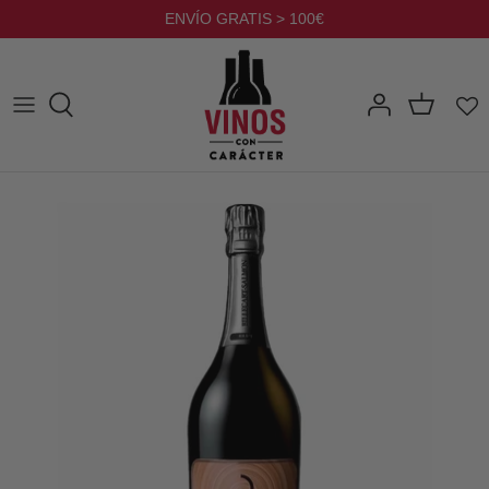
Ir
ENVÍO GRATIS > 100€
al
contenido