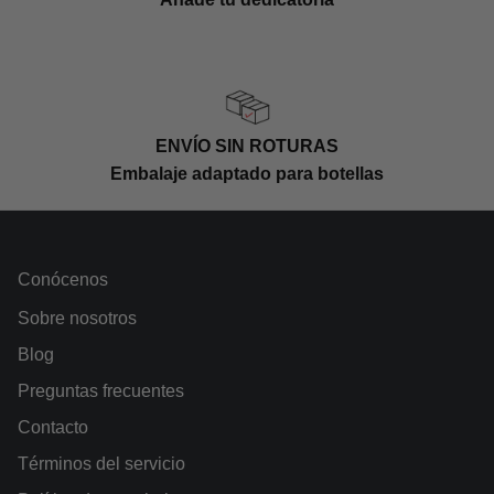
pasta dura, carnes blancas con morillas o una
sartén de rebozuelos.
Temperatura de servicio:
Se recomienda
servir a 10°C para apreciar plenamente sus
cualidades.
ENVÍO SIN ROTURAS
Embalaje adaptado para botellas
Conócenos
Sobre nosotros
Blog
Preguntas frecuentes
Contacto
Términos del servicio