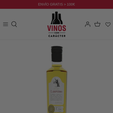
Ir
ENVÍO GRATIS > 100€
al
contenido