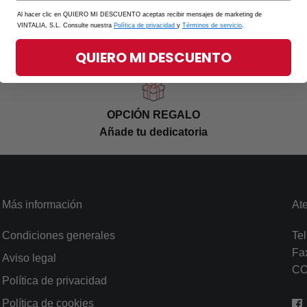
Al hacer clic en QUIERO MI DESCUENTO aceptas recibir mensajes de marketing de
VINTALIA, S.L. Consulte nuestra
Política de privacidad
y
Términos de servicio
.
QUIERO MI DESCUENTO
OPCIÓN REGALO
Añade tu dedicatoria
Más información
Ate
Condiciones generales
Tel
Fa
Aviso legal
C
Política de privacidad
Política de cookies