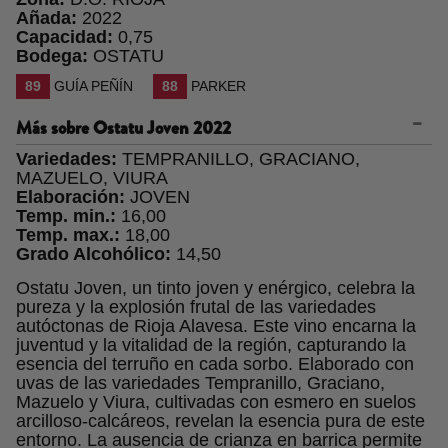
Añada:
2022
Capacidad:
0,75
Bodega:
OSTATU
89
GUÍA PEÑÍN
88
PARKER
Más sobre
Ostatu Joven 2022
Variedades:
TEMPRANILLO, GRACIANO,
MAZUELO, VIURA
Elaboración:
JOVEN
Temp. min.:
16,00
Temp. max.:
18,00
Grado Alcohólico:
14,50
Ostatu Joven, un tinto joven y enérgico, celebra la
pureza y la explosión frutal de las variedades
autóctonas de Rioja Alavesa. Este vino encarna la
juventud y la vitalidad de la región, capturando la
esencia del terruño en cada sorbo. Elaborado con
uvas de las variedades Tempranillo, Graciano,
Mazuelo y Viura, cultivadas con esmero en suelos
arcilloso-calcáreos, revelan la esencia pura de este
entorno. La ausencia de crianza en barrica permite