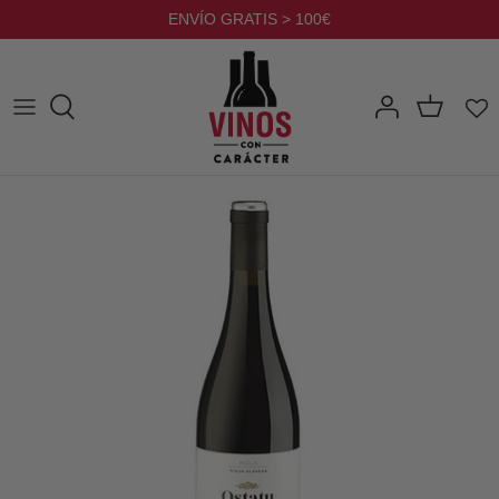
Ir
ENVÍO GRATIS > 100€
al
contenido