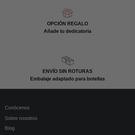
destaca mejor durante los primeros 2 a 3 años.
Ostatu Joven no está destinado a un
envejecimiento prolongado.
OPCIÓN REGALO
Añade tu dedicatoria
ENVÍO SIN ROTURAS
Embalaje adaptado para botellas
Conócenos
Sobre nosotros
Blog