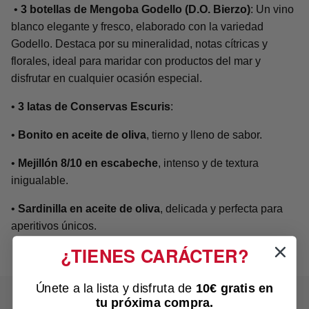
•
3 botellas de Mengoba Godello (D.O. Bierzo)
: Un vino
blanco elegante y fresco, elaborado con la variedad
Godello. Destaca por su mineralidad, notas cítricas y
florales, ideal para maridar con productos del mar y
disfrutar en cualquier ocasión especial.
•
3 latas de Conservas Escuris
:
•
Bonito en aceite de oliva
, tierno y lleno de sabor.
•
Mejillón 8/10 en escabeche
, intenso y de textura
inigualable.
•
Sardinilla en aceite de oliva
, delicada y perfecta para
aperitivos únicos.
¿TIENES CARÁCTER?
Únete a la lista y disfruta de
10€ gratis
en
tu próxima compra.