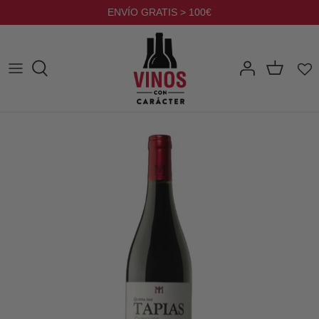
Ir
ENVÍO GRATIS > 100€
al
contenido