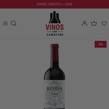
Ir
ENVÍO GRATIS > 100€
al
contenido
-5%