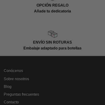
roble francés, lo que le aporta su cuerpo y
OPCIÓN REGALO
estructura característica. Por último, reposa
Añade tu dedicatoria
durante 20 meses más en botella para afinar sus
cualidades antes de llegar al mercado.
ENVÍO SIN ROTURAS
Embalaje adaptado para botellas
Conócenos
Sobre nosotros
Blog
Preguntas frecuentes
Contacto