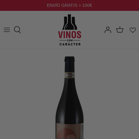
Ir
ENVÍO GRATIS > 100€
al
contenido