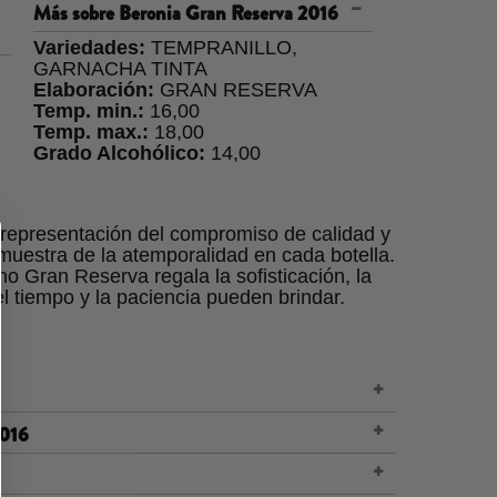
Más sobre
Beronia Gran Reserva 2016
Variedades:
TEMPRANILLO,
GARNACHA TINTA
Elaboración:
GRAN RESERVA
Temp. min.:
16,00
Temp. max.:
18,00
Grado Alcohólico:
14,00
representación del compromiso de calidad y
muestra de la atemporalidad en cada botella.
o Gran Reserva regala la sofisticación, la
l tiempo y la paciencia pueden brindar.
n uvas Tempranillo y Graciano
2016
os de las fincas de Beronia. Estas viñas,
es teja, este vino despliega una
os, contribuyen con una uva de calidad
 como resultado de su largo proceso de
se realiza en el momento óptimo de