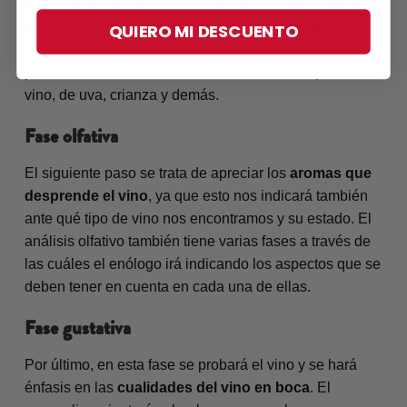
si deja o no lágrimas en el cristal de la copa al moverlo,
su brillo, entre otros aspectos. De acuerdo a estas
QUIERO MI DESCUENTO
características el experto explicará qué tener en cuenta
y cómo valorar los resultados de acuerdo al tipo de
vino, de uva, crianza y demás.
Fase olfativa
El siguiente paso se trata de apreciar los
aromas que
desprende el vino
, ya que esto nos indicará también
ante qué tipo de vino nos encontramos y su estado. El
análisis olfativo también tiene varias fases a través de
las cuáles el enólogo irá indicando los aspectos que se
deben tener en cuenta en cada una de ellas.
Fase gustativa
Por último, en esta fase se probará el vino y se hará
énfasis en las
cualidades del vino en boca
. El