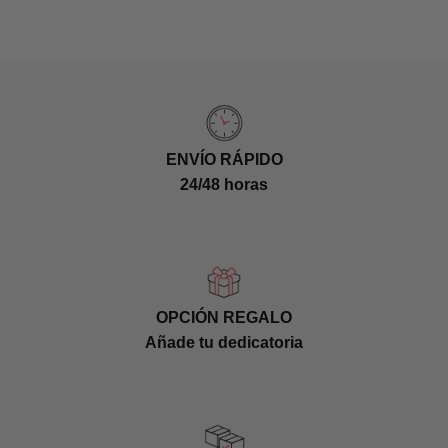
ENVÍO RÁPIDO
24/48 horas
OPCIÓN REGALO
Añade tu dedicatoria