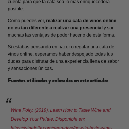
cuenta para que la cata sea lo más enriquecedora
posible.
Como puedes ver,
realizar una cata de vinos online
no es tan diferente a realizar una presencial
y son
muchas las ventajas de poder hacerlo de esta forma.
Si estabas pensando en hacer o regalar una cata de
vinos online, esperamos haber despejado todas tus
dudas para disfrutar de una experiencia llena de sabor
y sensaciones únicas.
Fuentes utilizadas y enlazadas en este artículo:
Wine Folly. (2019).
Learn How to Taste Wine and
Develop Your Palate
. Disponible en:
https://winefolly.com/deep-dive/how-to-taste-wine-