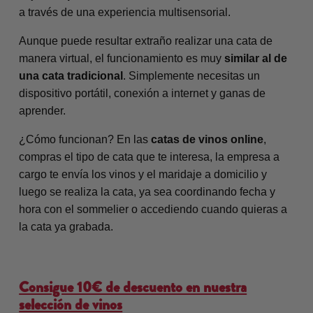
a través de una experiencia multisensorial.
Aunque puede resultar extraño realizar una cata de
manera virtual, el funcionamiento es muy
similar al de
una cata tradicional
. Simplemente necesitas un
dispositivo portátil, conexión a internet y ganas de
aprender.
¿Cómo funcionan? En las
catas de vinos online
,
compras el tipo de cata que te interesa, la empresa a
cargo te envía los vinos y el maridaje a domicilio y
luego se realiza la cata, ya sea coordinando fecha y
hora con el sommelier o accediendo cuando quieras a
la cata ya grabada.
Consigue 10€ de descuento en nuestra
selección de vinos