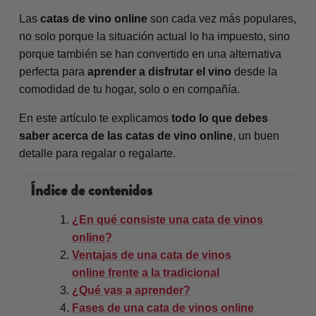
Las
catas de vino online
son cada vez más populares,
no solo porque la situación actual lo ha impuesto, sino
porque también se han convertido en una alternativa
perfecta para
aprender a disfrutar el vino
desde la
comodidad de tu hogar, solo o en compañía.
En este artículo te explicamos
todo lo que debes
saber acerca de las catas de vino online
, un buen
detalle para regalar o regalarte.
Índice de contenidos
¿En qué consiste una cata de vinos
online?
Ventajas de una cata de vinos
online frente a la tradicional
¿Qué vas a aprender?
Fases de una cata de vinos online