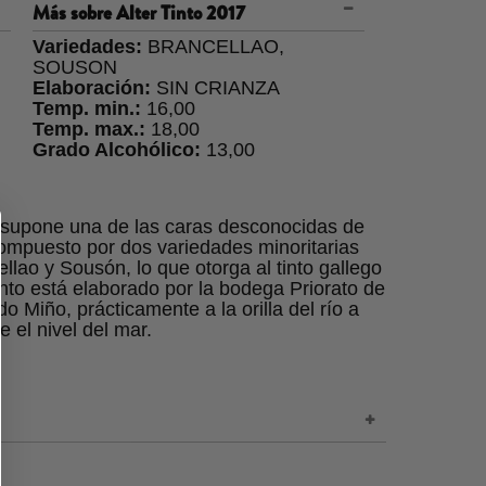
Más sobre
Alter Tinto 2017
Variedades:
BRANCELLAO,
SOUSON
Elaboración:
SIN CRIANZA
Temp. min.:
16,00
Temp. max.:
18,00
Grado Alcohólico:
13,00
que supone una de las caras desconocidas de
ompuesto por dos variedades minoritarias
ellao y Sousón, lo que otorga al tinto gallego
Tinto está elaborado por la bodega Priorato de
 Miño, prácticamente a la orilla del río a
 el nivel del mar.
 alcanza la madurez adecuada, utilizando
ilos. El despalillado se realiza en la