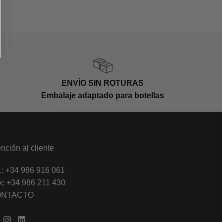
n en depósitos de acero inoxidable con
ón maloláctica se realiza durante todo el
ricas de 500 litros de roble húngaro.
as botellas el vino durante el mes de
 pasar 4 meses antes de ser consumido
te.
ENVÍO SIN ROTURAS
Embalaje adaptado para botellas
nción al cliente
.:
+34 986 916 061
x: +34 986 211 430
ONTACTO