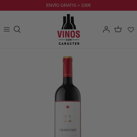
Ir
ENVÍO GRATIS > 100€
al
contenido