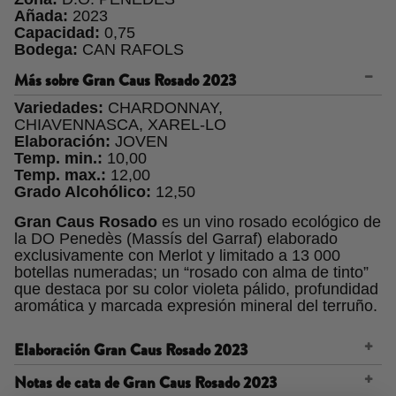
Añada:
2023
Capacidad:
0,75
Bodega:
CAN RAFOLS
Más sobre
Gran Caus Rosado 2023
Variedades:
CHARDONNAY,
CHIAVENNASCA, XAREL-LO
Elaboración:
JOVEN
Temp. min.:
10,00
Temp. max.:
12,00
Grado Alcohólico:
12,50
Gran Caus Rosado
es un vino rosado ecológico de
la DO Penedès (Massís del Garraf) elaborado
exclusivamente con Merlot y limitado a 13 000
botellas numeradas; un “rosado con alma de tinto”
que destaca por su color violeta pálido, profundidad
aromática y marcada expresión mineral del terruño.
Elaboración Gran Caus Rosado 2023
Las uvas, vendimiadas a mano y seleccionadas
Notas de cata de Gran Caus Rosado 2023
grano a grano, se someten a una maceración con