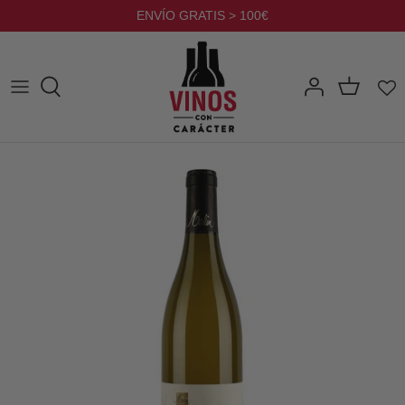
Ir
ENVÍO GRATIS > 100€
al
contenido