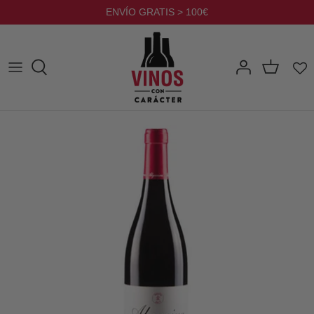
Ir
ENVÍO GRATIS > 100€
al
contenido